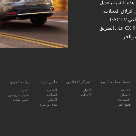
ذه التقنية بتعديل
انزلاق العجلات.
حتى عندما تكون حالة الجو مثالية، فإن تقنية الدفع الرباعي I-ACTIV
AWD تساعد في استقرار وتحسين سيطرة سياة مازدا CX-9 على الطريق
والجر.
خدمات ما بعد البيع
المركز الاعلامي
داخل مازدا
روابط أخرى
الخدمة
الأخبار
التصميم
اتصل بنا
الضمان
الأحداث
السلامة
تحميل البروشور
الاستدعاء
الابتكار
اختبار القيادة
قطع الغيار
نبذة عن مازدا