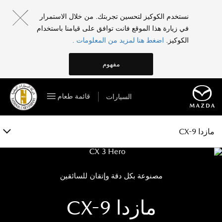
مازدا CX-9
نستخدم الكوكيز لتحسين تجربتك. من خلال الاستمرار
في زيارة هذا الموقع فانت توافق على قيامنا باستخدام
الفئات والمواصفات
الكوكيز.
اضغط هنا لمزيد من المعلومات .
الخصائص
مفهوم
المعرض
قائمة طعام
السيارات
الملحقات
احجز تجربة قيادة
مازدا CX-9
مصنوعة بكل دقة وإتقان للسائقين
مازدا CX-9