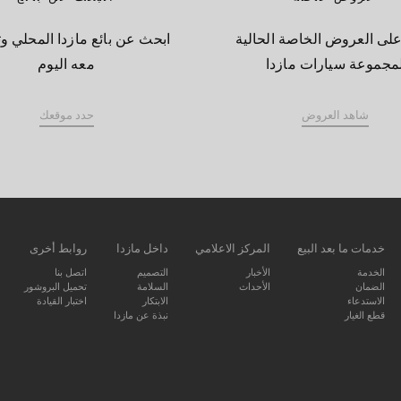
لى العروض الخاصة الحالية
ابحث عن بائع مازدا المحلي و
مجموعة سيارات مازدا
معه اليوم
شاهد العروض
حدد موقعك
خدمات ما بعد البيع
المركز الاعلامي
داخل مازدا
روابط أخرى
الخدمة
الأخبار
التصميم
اتصل بنا
الضمان
الأحداث
السلامة
تحميل البروشور
الاستدعاء
الابتكار
اختبار القيادة
قطع الغيار
نبذة عن مازدا