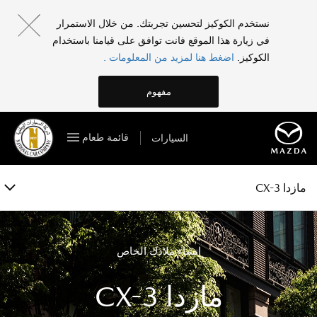
مازدا CX-3
نستخدم الكوكيز لتحسين تجربتك. من خلال الاستمرار
في زيارة هذا الموقع فانت توافق على قيامنا باستخدام
الفئات والمواصفات
الكوكيز.
اضغط هنا لمزيد من المعلومات .
الخصائص
مفهوم
المعرض
قائمة طعام
السيارات
الملحقات
احجز تجربة قيادة
مازدا CX-3
إنشاء ملاذك الخاص
مازدا CX-3