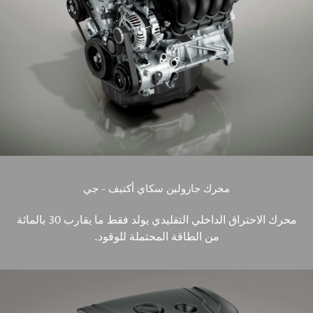
محرك جازولين سكاي أكتيف - جي
محرك الاحتراق الداخلي التقليدي يولد فقط ما يقارب 30 بالمائة
من الطاقة المحتملة للوقود.