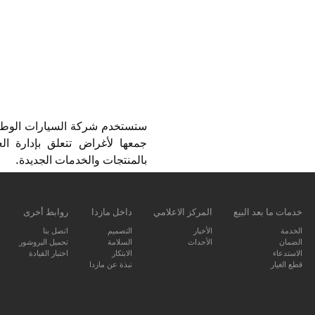
ستستخدم شركة السيارات الوطني
جمعها لأغراض تتعلق بإدارة ال
بالمنتجات والخدمات الجديدة.
خدمات ما بعد البيع
المركز الاعلامي
داخل مازدا
روابط أخرى
الخدمة
الأخبار
التصميم
اتصل بنا
الضمان
الأحداث
السلامة
تحميل البروشور
الاستدعاء
الابتكار
اختبار القيادة
قطع الغيار
نبذة عن مازدا